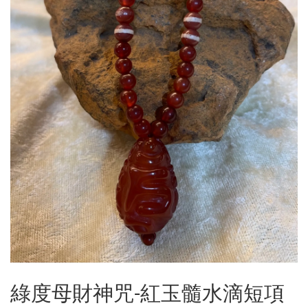
綠度母財神咒-紅玉髓水滴短項