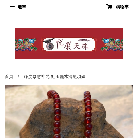
選單
購物車
›
首頁
綠度母財神咒-紅玉髓水滴短項鍊